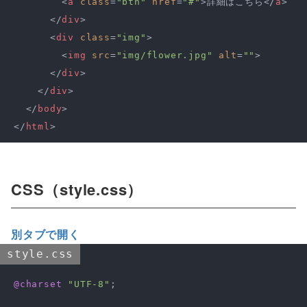
<
a
class
=
"btn"
href
=
"#"
>
詳細はこちら
</
a
>
</
div
>
<
div
class
=
"img"
>
<
img
src
=
"img/flower.jpg"
alt
=
""
>
</
div
>
</
div
>
</
body
>
</
html
>
CSS（style.css）
別タブで開く
style.css
@charset
"UTF-8"
;
