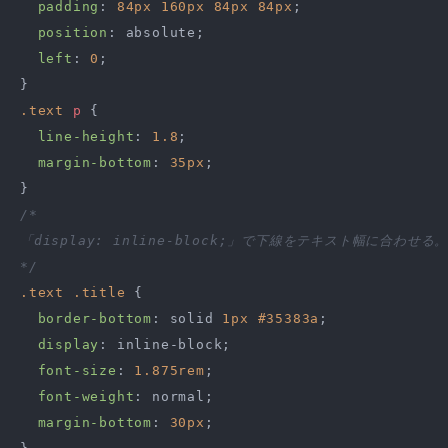
padding
: 
84px
160px
84px
84px
;

position
: absolute;

left
: 
0
;

.text
p
 {

line-height
: 
1.8
;

margin-bottom
: 
35px
;

/*

「display: inline-block;」で下線をテキスト幅に合わせる。
*/
.text
.title
 {

border-bottom
: solid 
1px
#35383a
;

display
: inline-block;

font-size
: 
1.875rem
;

font-weight
: normal;

margin-bottom
: 
30px
;
