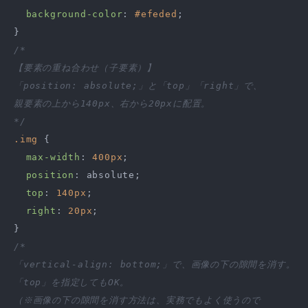
background-color
: 
#efeded
;

/*

【要素の重ね合わせ（子要素）】

「position: absolute;」と「top」「right」で、

親要素の上から140px、右から20pxに配置。

*/
.img
 {

max-width
: 
400px
;

position
: absolute;

top
: 
140px
;

right
: 
20px
;

/*

「vertical-align: bottom;」で、画像の下の隙間を消す。

「top」を指定してもOK。

（※画像の下の隙間を消す方法は、実務でもよく使うので
