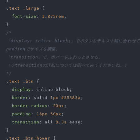
.text
.large
 {

font-size
: 
1.875rem
;

/*

「display: inline-block;」でボタンをテキスト幅に合わせて
paddingでサイズを調整。

「transition」で、ホバーをふわっとさせる。

（※transitionの詳細については調べてみてくださいね。）

*/
.text
.btn
 {

display
: inline-block;

border
: solid 
1px
#35383a
;

border-radius
: 
30px
;

padding
: 
16px
50px
;

transition
: all 
0.3s
 ease;

.text
.btn
:hover
 {
