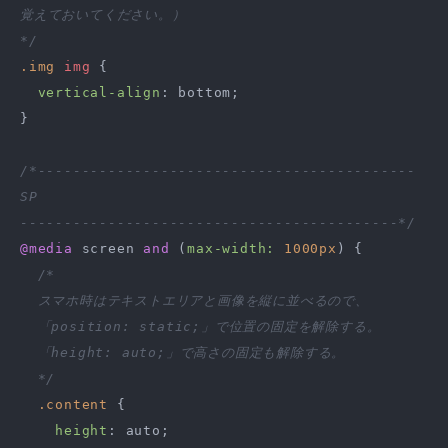
覚えておいてください。）

*/
.img
img
 {

vertical-align
: bottom;

}

/*-------------------------------------------

SP

-------------------------------------------*/
@media
 screen 
and
 (
max-width:
1000px
) {

/*

  スマホ時はテキストエリアと画像を縦に並べるので、

  「position: static;」で位置の固定を解除する。

  「height: auto;」で高さの固定も解除する。

  */
.content
 {

height
: auto;
