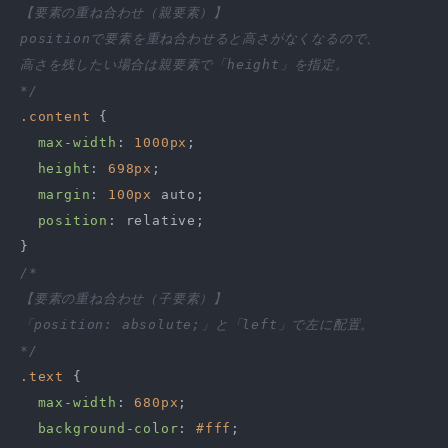
【要素の重ね合わせ（親要素）】

positionで要素を重ね合わせると高さがなくなるので、

高さを残したい場合は親要素で「height」を指定。

*/
.content
 {

max-width
: 
1000px
;

height
: 
698px
;

margin
: 
100px
 auto;

position
: relative;

/*

【要素の重ね合わせ（子要素）】

「position: absolute;」と「left」で左に配置。

*/
.text
 {

max-width
: 
680px
;

background-color
: 
#fff
;
