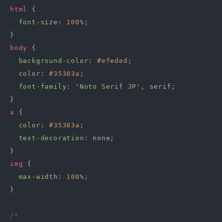
html
 {

font-size
: 
100%
;

body
 {

background-color
: 
#efeded
;

color
: 
#35383a
;

font-family
: 
'Noto Serif JP'
, serif;

a
 {

color
: 
#35383a
;

text-decoration
: none;

img
 {

max-width
: 
100%
;

}

/*
