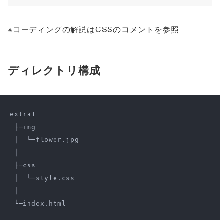
※コーディングの解説はCSSのコメントを参照
ディレクトリ構成
extra1

 ├─img

 │  └─flower.jpg

 │

 ├─css

 │  └─style.css

 │

 └─index.html
