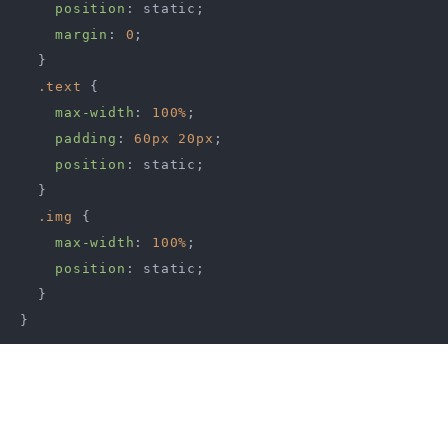
position
: static;

margin
: 
0
;

  }

.text
 {

max-width
: 
100%
;

padding
: 
60px
20px
;

position
: static;

  }

.img
 {

max-width
: 
100%
;

position
: static;

  }
