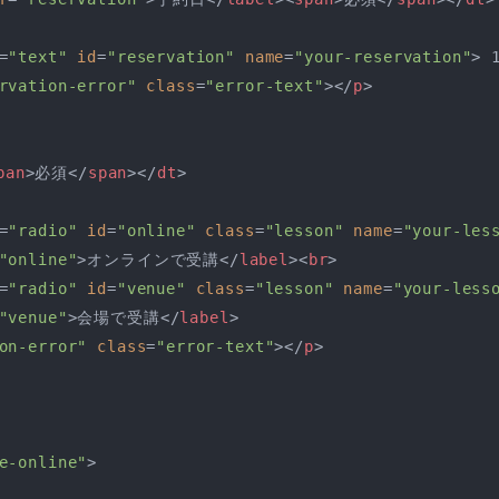
=
"text"
id
=
"reservation"
name
=
"your-reservation"
>
 
rvation-error"
class
=
"error-text"
>
</
p
>
pan
>
必須
</
span
>
</
dt
>
=
"radio"
id
=
"online"
class
=
"lesson"
name
=
"your-les
"online"
>
オンラインで受講
</
label
>
<
br
>
=
"radio"
id
=
"venue"
class
=
"lesson"
name
=
"your-less
"venue"
>
会場で受講
</
label
>
on-error"
class
=
"error-text"
>
</
p
>
e-online"
>