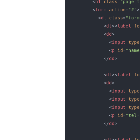
<
h1
class
=
"page-t
<
form
action
=
"#"
>
<
dl
class
=
"form
<
dt
>
<
label
fo
<
dd
>
<
input
type
<
p
id
=
"name
</
dd
>
<
dt
>
<
label
fo
<
dd
>
<
input
type
<
input
type
<
input
type
<
p
id
=
"tel-
</
dd
>
<
dt
>
<
label
fo