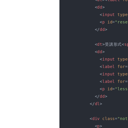
<
dd
>
<
input
type
<
p
id
=
"rese
</
dd
>
<
dt
>
受講形式
<
s
<
dd
>
<
input
type
<
label
for
=
<
input
type
<
label
for
=
<
p
id
=
"less
</
dd
>
</
dl
>
<
div
class
=
"not
<
p
>