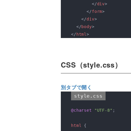
</
div
>
</
form
>
</
div
>
</
body
>
</
html
>
CSS（style.css）
別タブで開く
style.css
@charset
"UTF-8"
;

html
 {
