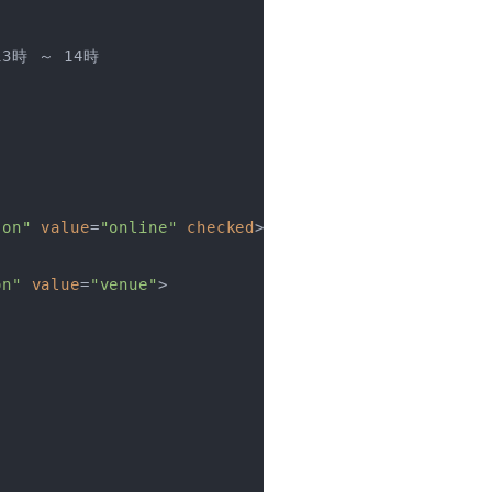
13時 ～ 14時

son"
value
=
"online"
checked
>
on"
value
=
"venue"
>