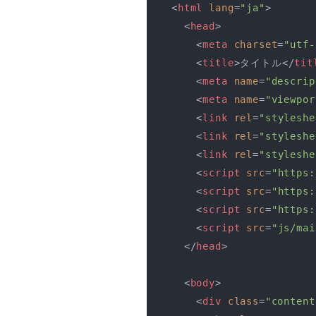
<
html
lang
=
"ja"
>
<
head
>
<
meta
charset
=
"utf-
<
title
>
タイトル
</
tit
<
meta
name
=
"descrip
<
meta
name
=
"viewpor
<
link
rel
=
"styleshe
<
link
rel
=
"styleshe
<
link
rel
=
"styleshe
<
script
src
=
"https:
<
script
src
=
"https:
<
script
src
=
"https:
<
script
src
=
"js/mai
</
head
>
<
body
>
<
div
class
=
"content