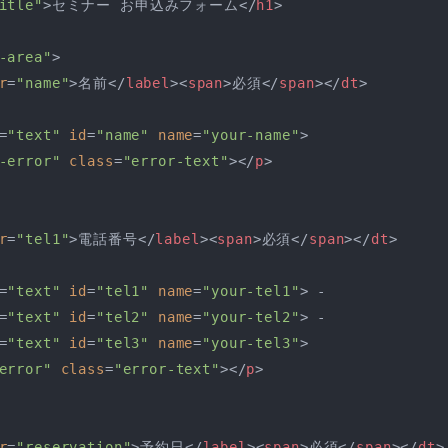
itle"
>
セミナー お申込みフォーム
</
h1
>
-area"
>
r
=
"name"
>
名前
</
label
>
<
span
>
必須
</
span
>
</
dt
>
=
"text"
id
=
"name"
name
=
"your-name"
>
-error"
class
=
"error-text"
>
</
p
>
r
=
"tel1"
>
電話番号
</
label
>
<
span
>
必須
</
span
>
</
dt
>
=
"text"
id
=
"tel1"
name
=
"your-tel1"
>
 -

=
"text"
id
=
"tel2"
name
=
"your-tel2"
>
 -

=
"text"
id
=
"tel3"
name
=
"your-tel3"
>
error"
class
=
"error-text"
>
</
p
>
r
=
"reservation"
>
予約日
</
label
>
<
span
>
必須
</
span
>
</
dt
>