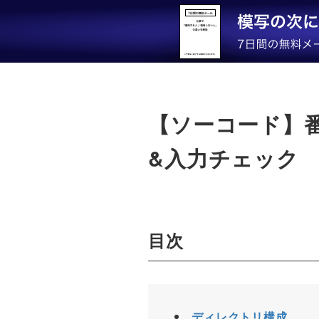
【ソーコード】番
&入力チェック
目次
ディレクトリ構成