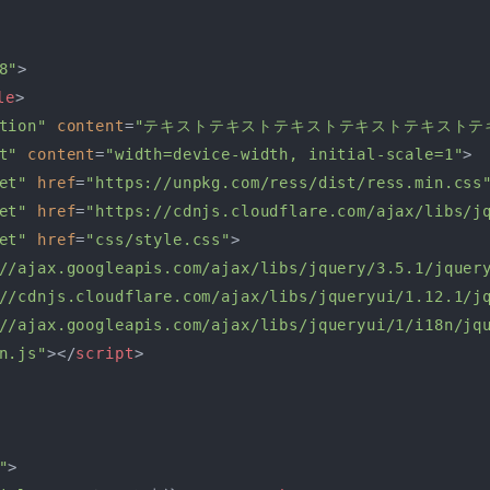
8"
>
le
>
tion"
content
=
"テキストテキストテキストテキストテキストテ
t"
content
=
"width=device-width, initial-scale=1"
>
et"
href
=
"https://unpkg.com/ress/dist/ress.min.css
et"
href
=
"https://cdnjs.cloudflare.com/ajax/libs/j
et"
href
=
"css/style.css"
>
//ajax.googleapis.com/ajax/libs/jquery/3.5.1/jquer
//cdnjs.cloudflare.com/ajax/libs/jqueryui/1.12.1/j
//ajax.googleapis.com/ajax/libs/jqueryui/1/i18n/jq
n.js"
>
</
script
>
"
>