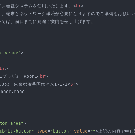
ンライン会議システムを使用いたします。
<
br
>
にあたり、端末とネットワーク環境が必要になりますのでご準備をお願い
については、前日までに別途ご案内を差し上げます。

e-venue"
>
br
>
Iプラザ3F Room1
<
br
>
1-0053　東京都渋谷区代々木1-1-1
<
br
>
000-0000

ton-area"
>
ubmit-button"
type
=
"button"
value
=
""
>
上記の内容で申し