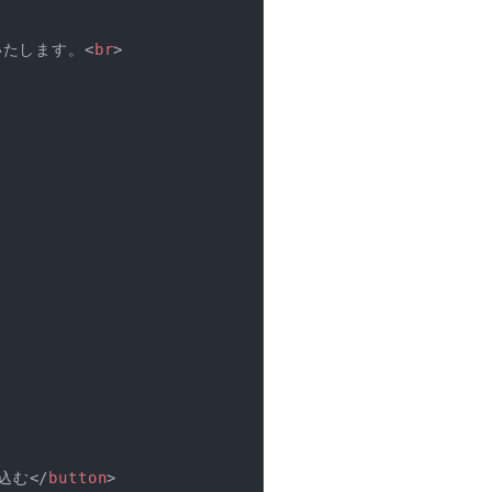
いたします。
<
br
>
込む
</
button
>