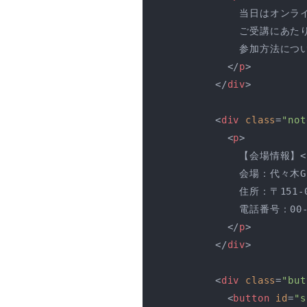
            当日はオ
            ご受講
            参加方法
</
p
>
</
div
>
<
div
class
=
"not
<
p
>
            【会場情報】
<
            会場：代々木G
            住所：〒15
            電話番号：00-0
</
p
>
</
div
>
<
div
class
=
"but
<
button
id
=
"s