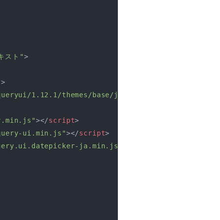
キスト"
>
"
>
queryui/1.12.1/themes/base/jquery-ui.min.css"
>
y.min.js"
>
</
script
>
query-ui.min.js"
>
</
script
>
uery.ui.datepicker-ja.min.js"
>
</
script
>