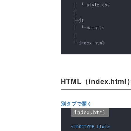
 │  └─style.css

 │

 ├─js

 │  └─main.js

 │

 └─index.html

HTML（index.html
別タブで開く
index.html
<!DOCTYPE 
html
>