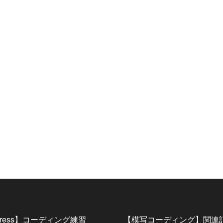
Press】コーディング練習
【模写コーディング】関連