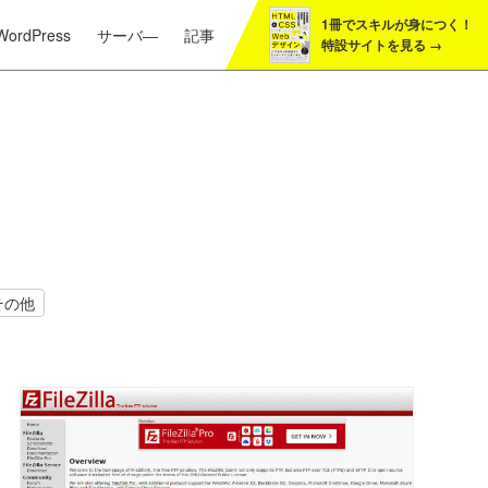
1冊でスキルが身につく！
サーバ―
記事
WordPress
特設サイトを見る →
その他