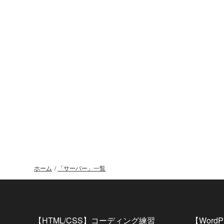
ホーム
/
「サーバー」一覧
【HTML/CSS】コーディング練習
【Word