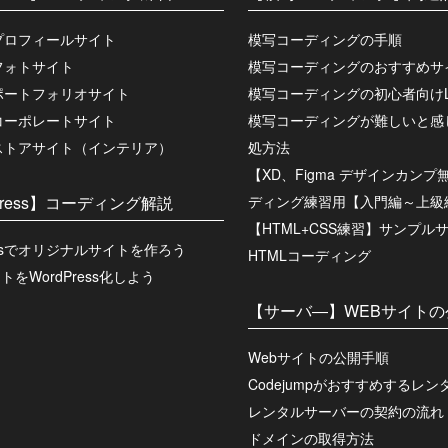
プロフィールサイト
模写コーディングの手順
フォトサイト
模写コーディングのおすすめサ
ポートフォリオサイト
模写コーディングの初心者向けL
コーポレートサイト
模写コーディングが難しいと感
ストアサイト（インテリア）
処方法
【XD、Figma デザインカン
Press】コーディング解説
ディング練習用【入門編～上級
【HTML+CSS練習】サンプル
ressでオリジナルサイトを作ろう
HTMLコーディング
トをWordPress化しよう
【サーバ―】WEBサイトの
Webサイトの公開手順
Codejumpがおすすめするレ
レンタルサーバーの契約の流れ
ドメインの取得方法