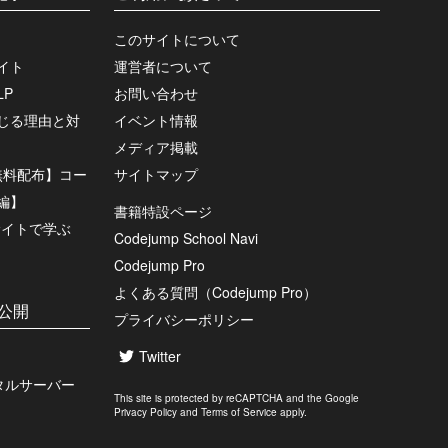
このサイトについて
イト
運営者について
P
お問い合わせ
じる理由と対
イベント情報
メディア掲載
プ無料配布】コー
サイトマップ
編】
書籍特設ページ
サイトで学ぶ
Codejump School Navi
Codejump Pro
よくある質問（Codejump Pro）
公開
プライバシーポリシー
Twitter
ンタルサーバー
This site is protected by reCAPTCHA and the Google
Privacy Policy
and
Terms of Service
apply.