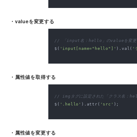
・valueを変更する
// 「input名：hello」のvalueを変
$(
'input[name="hello"]'
).val(
'
・属性値を取得する
// imgタグに設定された「クラス名：he
$(
'.hello'
).attr(
'src'
);

・属性値を変更する