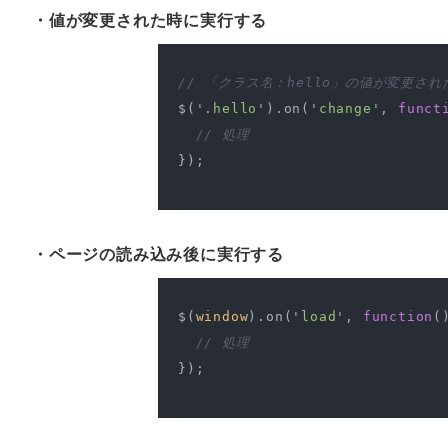
・値が変更された時に実行する
// 「クラス名：hello」の値が変更さ
$(
'.hello'
).on(
'change'
, 
funct
// 処理
});

・ページの読み込み後に実行する
$(
window
).on(
'load'
, 
function
(
// 処理
});
