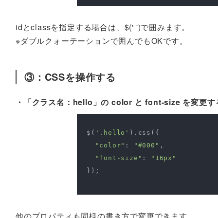
idとclassを指定する場合は、$(' ')で囲みます。
※ダブルクォーテーションで囲んでもOKです。
③：CSSを操作する
・「クラス名：hello」の color と font-size を変更
$(
'.hello'
).css({

"color"
: 
"#000"
,

"font-size"
: 
"16px"
});

他のプロパティも同様の書き方で変更できます。