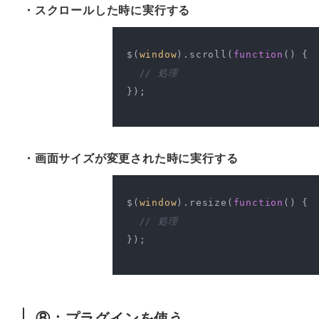
・スクロールした時に実行する
$(
window
).scroll(
function
(
) 
{

// 処理
});

・画面サイズが変更された時に実行する
$(
window
).resize(
function
(
) 
{

// 処理
});

⑧：プラグインを使う