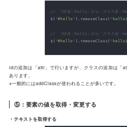
// 「ID名：hello」から「クラス名：h
$(
'#hello'
).removeClass(
'hello
// 「ID名：hello」から「クラス名：he
$(
'#hello'
).removeClass(
'hello
idの追加は「attr」で行いますが、クラスの追加は「att
あります。
※一般的にはaddClassが使われることが多いです。
⑤：要素の値を取得・変更する
・テキストを取得する