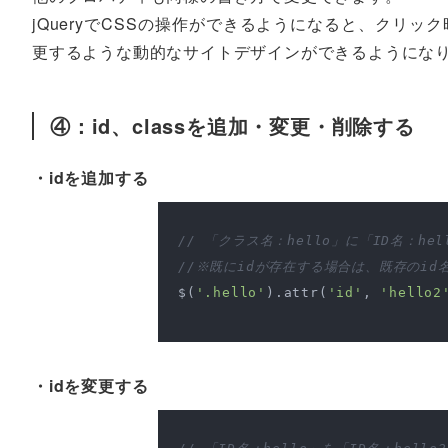
jQueryでCSSの操作ができるようになると、クリ
更するような動的なサイトデザインができるようにな
④：id、classを追加・変更・削除する
・idを追加する
// 「クラス名：hello」に「ID名：he
//※既にidが存在する場合は、既存のid名
$(
'.hello'
).attr(
'id'
, 
'hello2
・idを変更する