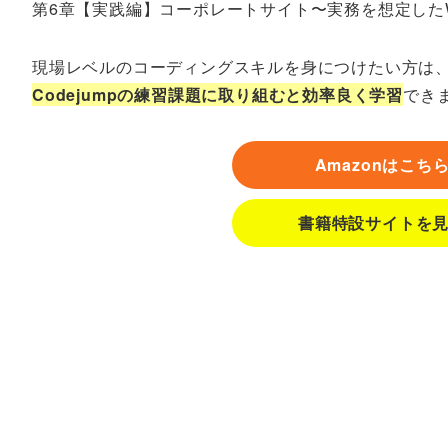
第6章【実践編】コーポレートサイト〜実務を想定した
現場レベルのコーディングスキルを身につけたい方は
Codejumpの練習課題に取り組むと効率良く学習
でき
Amazonはこち
書籍特設サイトを