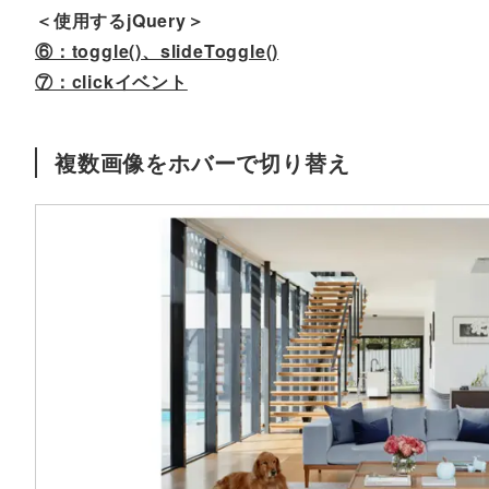
＜使用するjQuery＞
⑥：toggle()、slideToggle()
⑦：clickイベント
複数画像をホバーで切り替え