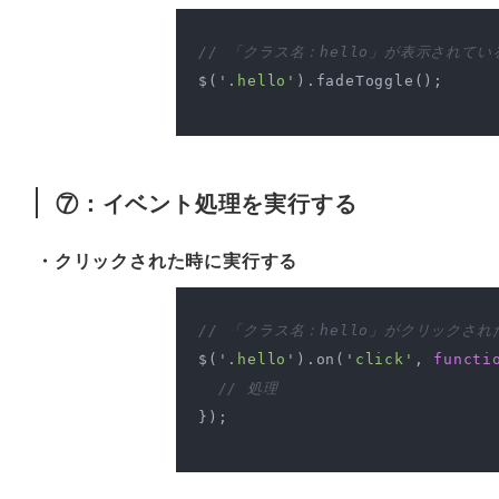
// 「クラス名：hello」が表示され
$(
'.hello'
).fadeToggle();

⑦：イベント処理を実行する
・クリックされた時に実行する
// 「クラス名：hello」がクリックさ
$(
'.hello'
).on(
'click'
, 
functi
// 処理
});
