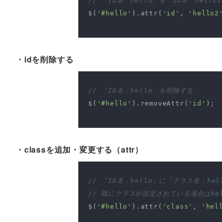
// 「ID名：hello」を「ID名：hell
$(
'#hello'
).attr(
'id'
, 
'hello2
・idを削除する
// 「ID名：hello」を削除する
$(
'#hello'
).removeAttr(
'id'
);

・classを追加・変更する（attr）
// 「ID名：hello」に「クラス名：he
// 既にクラスが設定されている場合はhe
$(
'#hello'
).attr(
'class'
, 
'hel