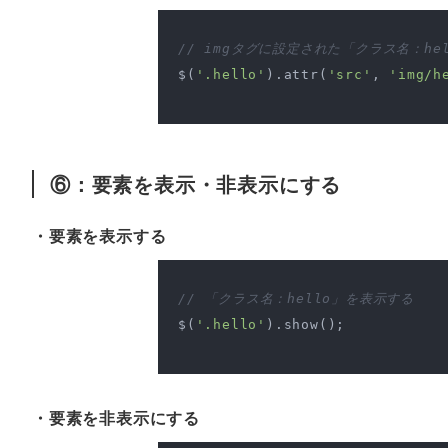
// imgタグに設定された「クラス名：he
$(
'.hello'
).attr(
'src'
, 
'img/h
⑥：要素を表示・非表示にする
・要素を表示する
// 「クラス名：hello」を表示する
$(
'.hello'
).show();

・要素を非表示にする