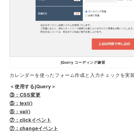
jQuery コーディング練習
カレンダーを使ったフォーム作成と入力チェックを実
＜使用するjQuery＞
③：CSS変更
⑤：text()
⑤：val()
⑦：clickイベント
⑦：changeイベント