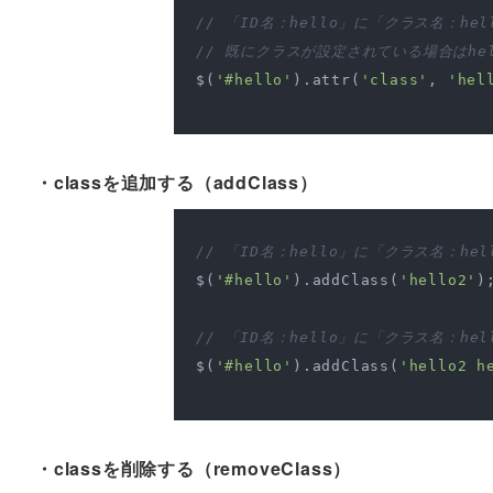
// 「ID名：hello」に「クラス名：hel
// 既にクラスが設定されている場合はhel
$(
'#hello'
).attr(
'class'
, 
'hel
・classを追加する（addClass）
// 「ID名：hello」に「クラス名：he
$(
'#hello'
).addClass(
'hello2'
);
// 「ID名：hello」に「クラス名：hel
$(
'#hello'
).addClass(
'hello2 h
・classを削除する（removeClass）