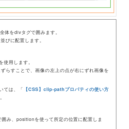
全体をdivタグで囲みます。
を横並びに配置します。
gonを使用します。
を右にずらすことで、画像の左上の点が右にずれ画像を
ついては、「
【CSS】clip-pathプロパティの使い方
。
囲み、positionを使って所定の位置に配置しま