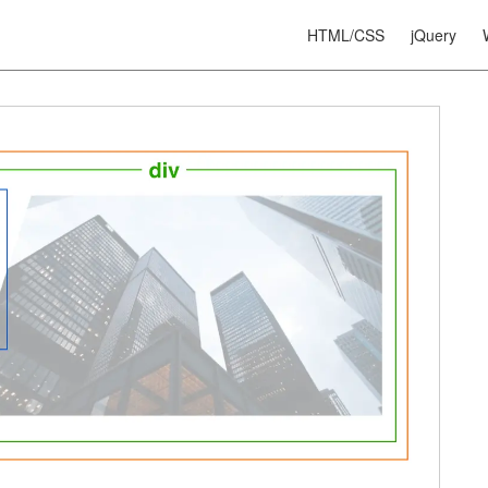
HTML/CSS
jQuery