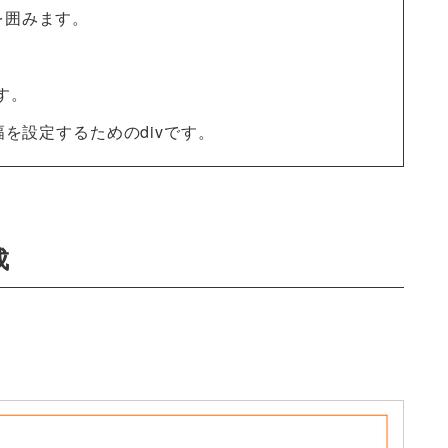
体を囲みます。
す。
、横幅を設定するためのdivです。
成