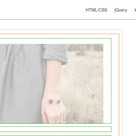
HTML/CSS
jQuery