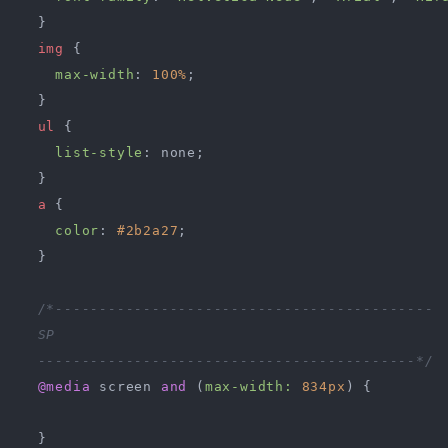
  }

img
 {

max-width
: 
100%
;

  }

ul
 {

list-style
: none;

  }

a
 {

color
: 
#2b2a27
;

  }

/*-------------------------------------------

  SP

  -------------------------------------------*/
@media
 screen 
and
 (
max-width:
834px
) {

  }
