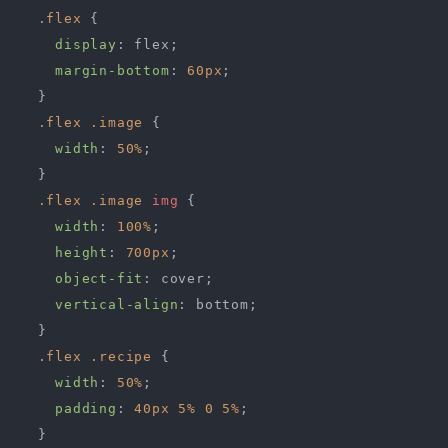
.flex
 {

display
: flex;

margin-bottom
: 
60px
;

  }

.flex
.image
 {

width
: 
50%
;

  }

.flex
.image
img
 {

width
: 
100%
;

height
: 
700px
;

object-fit
: cover;

vertical-align
: bottom;

  }

.flex
.recipe
 {

width
: 
50%
;

padding
: 
40px
5%
0
5%
;

  }
