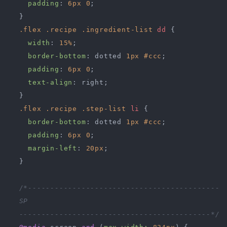
padding
: 
6px
0
;

  }

.flex
.recipe
.ingredient-list
dd
 {

width
: 
15%
;

border-bottom
: dotted 
1px
#ccc
;

padding
: 
6px
0
;

text-align
: right;

  }

.flex
.recipe
.step-list
li
 {

border-bottom
: dotted 
1px
#ccc
;

padding
: 
6px
0
;

margin-left
: 
20px
;

  }

/*-------------------------------------------

  SP

  -------------------------------------------*/