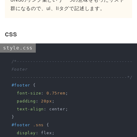
群になるので、ul、liタグで記述します。
CSS
style.css
/*-------------------------------------------

  Footer

  -------------------------------------------*/
#footer
 {

font-size
: 
0.75rem
;

padding
: 
20px
;

text-align
: center;

  }

#footer
.sns
 {

display
: flex;
