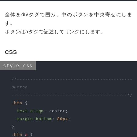
全体をdivタグで囲み、中のボタンを中央寄せにしま
す。
ボタンはaタグで記述してリンクにします。
CSS
style.css
/*-------------------------------------------

  Button

  -------------------------------------------*/
.btn
 {

text-align
: center;

margin-bottom
: 
80px
;

  }

.btn
a
 {
