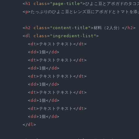
<
h1
class
=
"page-title"
>
ひよこ豆とアボガドのタコ
<
p
>
たっぷりのひよこ豆とレンズ豆にアボガドとトマトを添
<
h2
class
=
"content-title"
>
材料（2人分）
</
h2
>
<
dl
class
=
"ingredient-list"
>
<
dt
>
テキストテキスト
</
dt
>
<
dd
>
1個
</
dd
>
<
dt
>
テキストテキスト
</
dt
>
<
dd
>
1個
</
dd
>
<
dt
>
テキストテキスト
</
dt
>
<
dd
>
1個
</
dd
>
<
dt
>
テキストテキスト
</
dt
>
<
dd
>
1個
</
dd
>
<
dt
>
テキストテキスト
</
dt
>
<
dd
>
1個
</
dd
>
</
dl
>