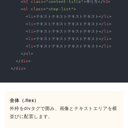
<
h2
class
=
"content-title"
>
作り方
</
h2
>
<
ol
class
=
"step-list"
>
<
li
>
テキストテキストテキストテキスト
</
li
>
<
li
>
テキストテキストテキストテキスト
</
li
>
<
li
>
テキストテキストテキストテキスト
</
li
>
<
li
>
テキストテキストテキストテキスト
</
li
>
<
li
>
テキストテキストテキストテキスト
</
li
>
</
ol
>
</
div
>
</
div
>
全体（.flex）
外枠をdivタグで囲み、画像とテキストエリアを横
並びに配置します。