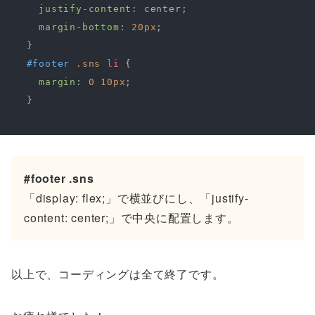
justify-content
: center;

margin-bottom
: 
20px
;

  }

#footer
.sns
li
 {

margin
: 
0
10px
;

  }

#footer .sns
「display: flex;」で横並びにし、「justify-
content: center;」で中央に配置します。
以上で、コーディングは全て終了です。