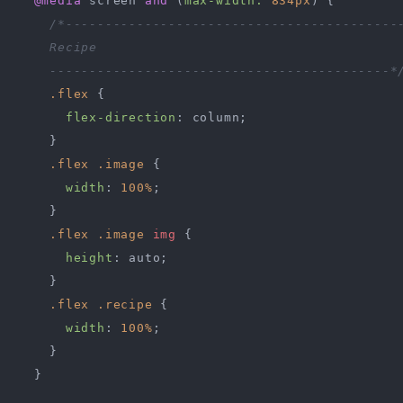
@media
 screen 
and
 (
max-width:
834px
) {

/*-------------------------------------------
    Recipe

    -------------------------------------------*
.flex
 {

flex-direction
: column;

    }

.flex
.image
 {

width
: 
100%
;

    }

.flex
.image
img
 {

height
: auto;

    }

.flex
.recipe
 {

width
: 
100%
;

    }

  }
