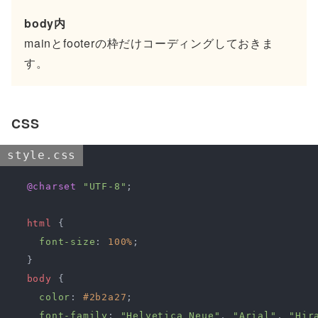
body内
mainとfooterの枠だけコーディングしておきま
す。
CSS
style.css
@charset
"UTF-8"
;

html
 {

font-size
: 
100%
;

  }

body
 {

color
: 
#2b2a27
;

font-family
: 
"Helvetica Neue"
, 
"Arial"
, 
"Hir