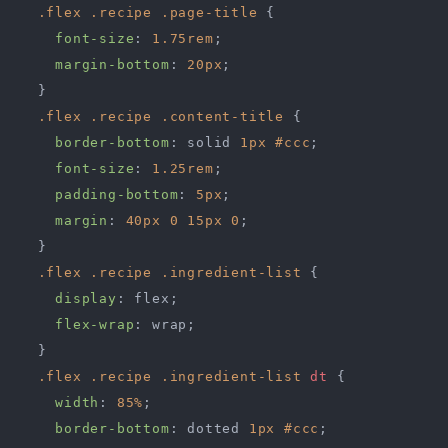
.flex
.recipe
.page-title
 {

font-size
: 
1.75rem
;

margin-bottom
: 
20px
;

  }

.flex
.recipe
.content-title
 {

border-bottom
: solid 
1px
#ccc
;

font-size
: 
1.25rem
;

padding-bottom
: 
5px
;

margin
: 
40px
0
15px
0
;

  }

.flex
.recipe
.ingredient-list
 {

display
: flex;

flex-wrap
: wrap;

  }

.flex
.recipe
.ingredient-list
dt
 {

width
: 
85%
;

border-bottom
: dotted 
1px
#ccc
;
