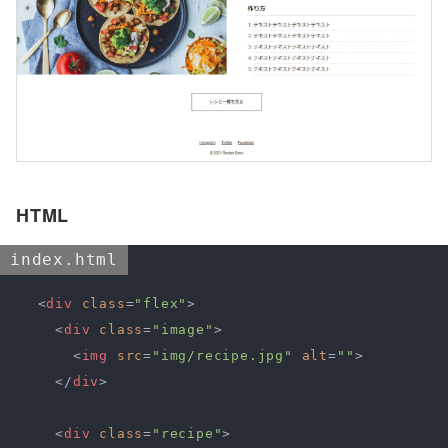
HTML
index.html
<
div
class
=
"flex"
>
<
div
class
=
"image"
>
<
img
src
=
"img/recipe.jpg"
alt
=
""
>
</
div
>
<
div
class
=
"recipe"
>