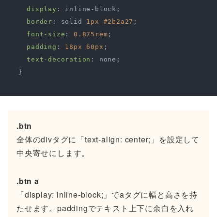
display
: inline-block;

border
: solid 
1px
#2b2a27
;

font-size
: 
0.875rem
;

padding
: 
18px
60px
;

text-decoration
: none;

  }

.btn
全体のdivタグに「text-align: center;」を設定して
中央寄せにします。
.btn a
「display: inline-block;」でaタグに幅と高さを持
たせます。paddingでテキスト上下に余白を入れ