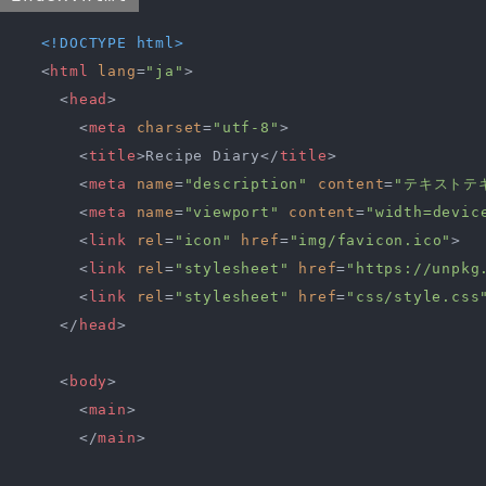
<!DOCTYPE 
html
>
<
html
lang
=
"ja"
>
<
head
>
<
meta
charset
=
"utf-8"
>
<
title
>
Recipe Diary
</
title
>
<
meta
name
=
"description"
content
=
"テキストテ
<
meta
name
=
"viewport"
content
=
"width=devic
<
link
rel
=
"icon"
href
=
"img/favicon.ico"
>
<
link
rel
=
"stylesheet"
href
=
"https://unpkg
<
link
rel
=
"stylesheet"
href
=
"css/style.css
</
head
>
<
body
>
<
main
>
</
main
>