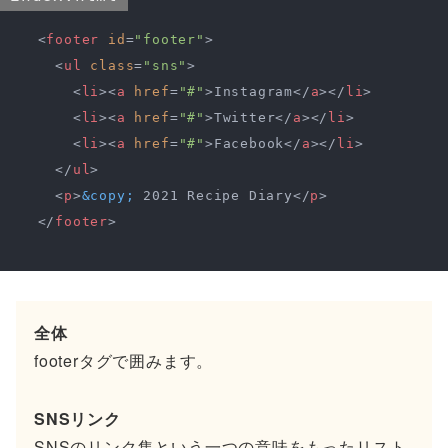
<
footer
id
=
"footer"
>
<
ul
class
=
"sns"
>
<
li
>
<
a
href
=
"#"
>
Instagram
</
a
>
</
li
>
<
li
>
<
a
href
=
"#"
>
Twitter
</
a
>
</
li
>
<
li
>
<
a
href
=
"#"
>
Facebook
</
a
>
</
li
>
</
ul
>
<
p
>
&copy;
 2021 Recipe Diary
</
p
>
</
footer
>
全体
footerタグで囲みます。
SNSリンク
SNSのリンク集という一つの意味をもったリスト